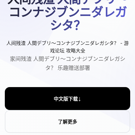
コンナジブンニダレガ
シタ？
人间残渣 人間デブリ～コンナジブンニダレガシタ？ - 游
戏论坛 攻略大全
家间残渣 人間デブリ～コンナジブンニダレガシ
タ？ 乐趣赠送部署
↓
中文版下载
了解更多