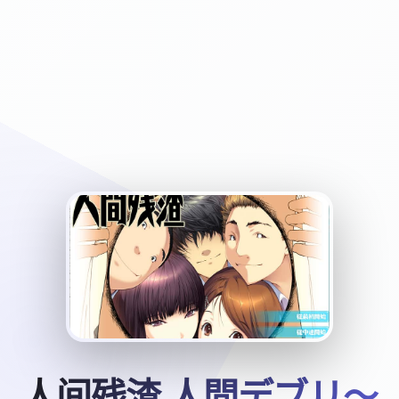
人间残渣 人間デブリ～