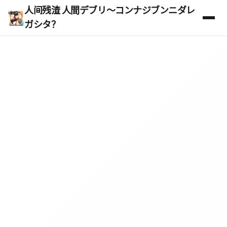
人间残渣 人間デブリ～コンナジブンニダレ
ガシタ？