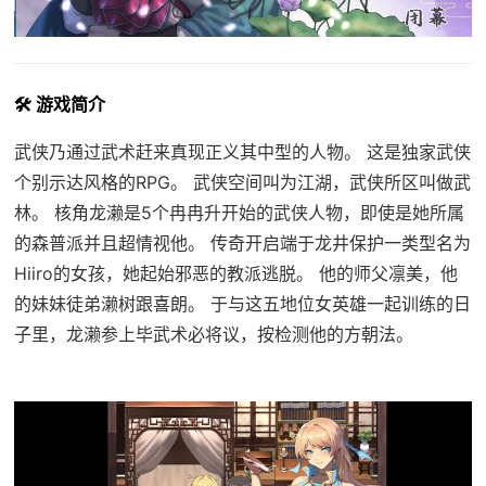
🛠️ 游戏简介
武侠乃通过武术赶来真现正义其中型的人物。 这是独家武侠
个别示达风格的RPG。 武侠空间叫为江湖，武侠所区叫做武
林。 核角龙濑是5个冉冉升开始的武侠人物，即使是她所属
的森普派并且超情视他。 传奇开启端于龙井保护一类型名为
Hiiro的女孩，她起始邪恶的教派逃脱。 他的师父凛美，他
的妹妹徒弟濑树跟喜朗。 于与这五地位女英雄一起训练的日
子里，龙濑参上毕武术必将议，按检测他的方朝法。