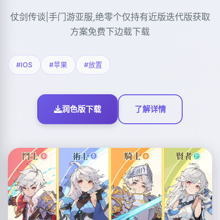
仗剑传谈|手门游亚服,绝零个仅持有近版迭代版获取
方案免费下边载下载
#IOS
#苹果
#放置
润色版下载
了解详情