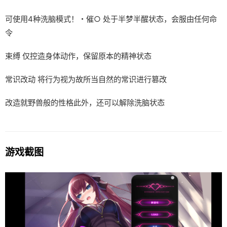
可使用4种洗脑模式！・催○ 处于半梦半醒状态，会服由任何命
令
束缚 仅控造身体动作，保留原本的精神状态
常识改动 将行为视为故所当自然的常识进行篡改
改造就野兽般的性格此外，还可以解除洗脑状态
游戏截图