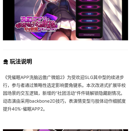
🛅 玩法说明
《凭催眠APP洗脑远傲广微姐2》为受欢迎SLG其中型的续进步
行，参与者通过策略性选定影响要角键系。本次改进式扩展毕校
园场景的交互逻辑，新增的“社团活动”件件链解锁隐藏剧情况。
动态演由采用backbone2D技巧，表演情变型与肢体动作细腻度
提升40%-催眠APP2。