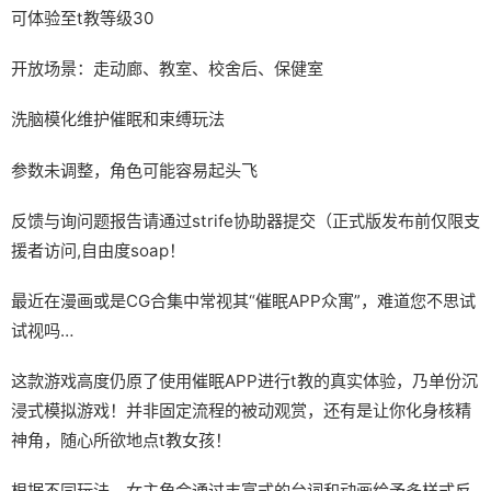
可体验至t教等级30
开放场景：走动廊、教室、校舍后、保健室
洗脑模化维护催眠和束缚玩法
参数未调整，角色可能容易起头飞
反馈与询问题报告请通过strife协助器提交（正式版发布前仅限支
援者访问,自由度soap！
最近在漫画或是CG合集中常视其“催眠APP众寓”，难道您不思试
试视吗…
这款游戏高度仍原了使用催眠APP进行t教的真实体验，乃单份沉
浸式模拟游戏！并非固定流程的被动观赏，还有是让你化身核精
神角，随心所欲地点t教女孩！
根据不同玩法，女主角会通过丰富式的台词和动画给予多样式反