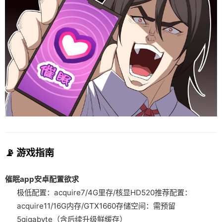
📡 游戏指南
催眠app安卓配置欲求
​极低配置​
​：acquire7/4G里存/核显HD520
​推荐配置​
​：
acquire11/16G内存/GTX1660
​存储空间​
​：需预留
5gigabyte（含后续升级鲜缓存）