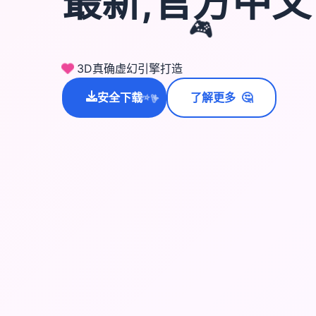
最新,官方中
🎮
3D真确虚幻引擎打造
安全下载
了解更多
🤔
💫
✨
⭐