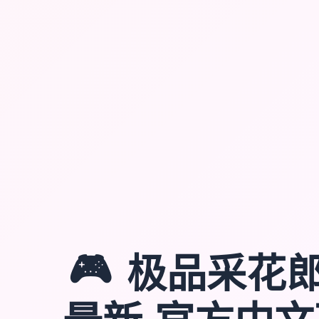
🎮
极品采花郎v1