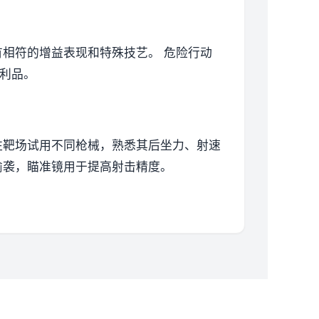
有相符的增益表现和特殊技艺。
危险行动
战利品。
往靶场试用不同枪械，熟悉其后坐力、射速
偷袭，瞄准镜用于提高射击精度。