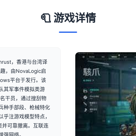
🧻 游戏详情
hrust，香港与台湾译
由NovaLogic启
indows平台于发行。该
队其军事件模拟类游
一名干员，通过搜刮物
兵种手部段、枪械特化
以乎注游戏模型特点，
资并可靠撤离。互联连
增强网络。