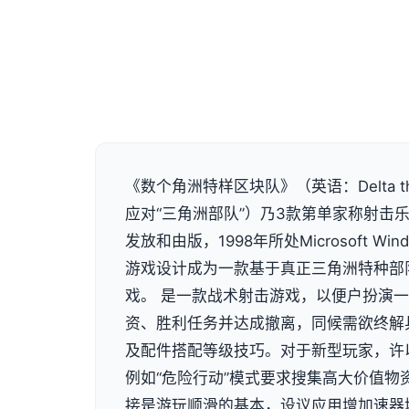
《数个角洲特样区块队》（英语：Delta t
应对“三角洲部队”）乃3款第单家称射击乐趣，
发放和由版，1998年所处Microsoft W
游戏设计成为一款基于真正三角洲特种部
戏。 是一款战术射击游戏，以便户扮演
资、胜利任务并达成撤离，同候需欲终解
及配件搭配等级技巧。对于新型玩家，许
例如“危险行动”模式要求搜集高大价值物
接是游玩顺滑的基本，设议应用增加速器