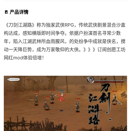
🚪 产品详情
《刀剑江湖路》称为独家武侠RPG，传统武侠剧景混合沙盒
构达成，感知横版即时间争夺。依据户扮演首名寻常少数
年，陷入江湖武林所血雨腥风，的处纷争中成就是侠名，搅
动一天降巨势，成为万家敬仰的大侠。》》》订阅创愿工坊
网红mod体验倍增！