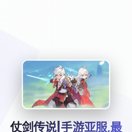
仗剑传说|手游亚服,最