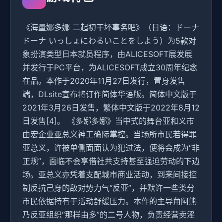
《海量娜多娜 二起初干坏事务吧》（日语：ドーナ
ドーナ いっしょにわるいことをしよう）为5款对
象扮演类型日本就员程序，由ALICESOFT展发展
并发行于PC平台，为ALICESOFT成立30周年纪念
在品。本作于2020年11月27日发行，置身发售
端，DLsite宣布将订作简体华语版。简体中文版于
2021年3月26日发售，繁体中文版于2022年8月12
日发售[4]。 《多娜多娜》当中式的舞台亚和义市
由宏企业亚总义神工确际掌控。当场所市民若得罪
亚总义，许被单侧面面认为犯过法，便将会成为“非
正规”，面临不会享借社共支持甚至强迫劳动的下边
场。亚总义亦凭着支配城市商业活动，到来间接控
制反抗己身的敌对势力气“反亚”，并默许一些类分
市民依据持有于活动舒缓压力。本作的主导角阿熊
乃反亚组织“那样由多”的二号人物，负责经营卖淫